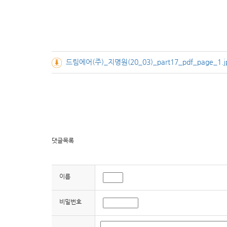
드림에어(주)_지명원(20_03)_part17_pdf_page_1.j
댓글목록
이름
비밀번호